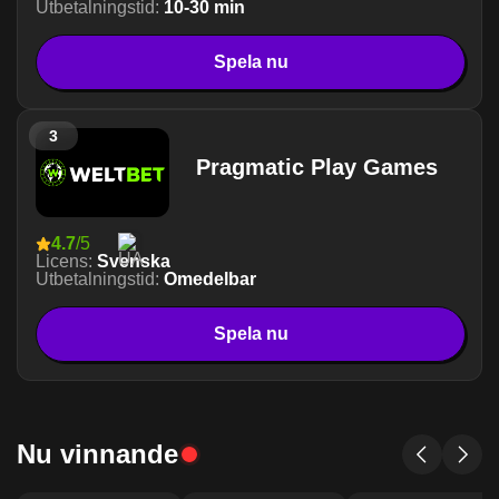
Utbetalningstid:
10-30 min
Spela nu
3
Pragmatic Play Games
4.7
/5
Licens:
Svenska
Utbetalningstid:
Omedelbar
Spela nu
Nu vinnande