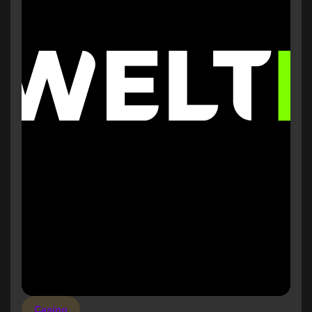
Casino