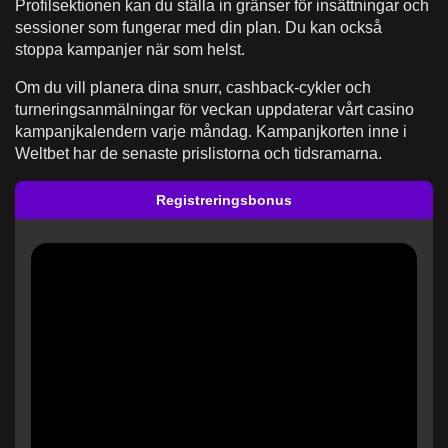
Profilsektionen kan du ställa in gränser för insättningar och
sessioner som fungerar med din plan. Du kan också
stoppa kampanjer när som helst.
Om du vill planera dina snurr, cashback-cykler och
turneringsanmälningar för veckan uppdaterar vårt casino
kampanjkalendern varje måndag. Kampanjkorten inne i
Weltbet har de senaste prislistorna och tidsramarna.
Registreringsbonus