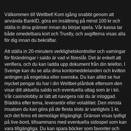
Välkommen till Weltbet! Kom igång snabbt genom att
använda BankID, göra en insättning på minst 100 kr och
ställa in dina gränser innan du börjar spela. Vår kassa tar
både omedelbara kort och Trustly, och avgifterna visas alla
för dig innan du bekräftar.
Att ställa in 20-minuters verklighetskontroller och varningar
för förändringar i saldo är vad vi föreslår. Det är enkelt att
verifiera, och du kan ladda upp dokument från din telefon. I
Sverige kan du se alla dina kontomeddelanden och kvitton
antingen på engelska eller svenska. Du kan alltid se hur
mycket pengar du har i din Weltbet-plånbok eftersom den
visar ditt aktuella saldo och eventuella uttag som är i kö.
Vår casinolobby är lätt att navigera när du är inloggad.
Bläddra efter tema, leverantör eller volatilitet. Den minsta
insatsen du kan göra på de flesta slots är vanligtvis 1 kr,
och det finns ett demoläge tillgängligt. Gränser visas tydligt
på live-bord, tillsammans med eventuella sidospel som kan
vara tillgängliga. Du kan spara böcker som favoriter och