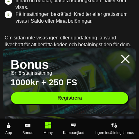
Innan du betalar, placera kupongkoden i fältet som
visas.
Få insättningen bekräftad. Krediter eller gratissnurr
visas i Saldo eller Mina belöningar.
Om sidan inte visas igen efter uppdatering, använd
livechatt för att berätta koden och betalningstiden för dem.
Verifiera genomspelning, utgång och spelbidrag för en kod
innan du använder den. Dessa visas alltid på varje
Bonus
erbjudande. Du kan hoppa över en kampanj och sätta in
utan kod om du hellre vill hålla din plånbok ren. Sverige
för första insättning
visar belopp i kronor, och vissa kampanjer kan vara olika
1000kr + 250 FS
beroende på var du bor. Vårt casino använder automatiskt
den version som fungerar bäst för ditt konto.
Registrera
App
Bonus
Meny
Kampanjkod
Ingen insättningsbonus