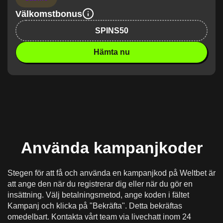
Välkomstbonus
SPINS50
Hämta nu
Använda kampanjkoder
Stegen för att få och använda en kampanjkod på Weltbet är
att ange den när du registrerar dig eller när du gör en
insättning. Välj betalningsmetod, ange koden i fältet
Kampanj och klicka på "Bekräfta". Detta bekräftas
omedelbart. Kontakta vårt team via livechatt inom 24