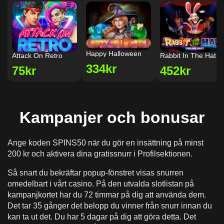
Happy Halloween
Attack On Retro
Rabbit In The Hat
334kr
75kr
452kr
Kampanjer och bonusar
Ange koden SPINS50 när du gör en insättning på minst
200 kr och aktivera dina gratissnurr i Profilsektionen.
Så snart du bekräftar popup-fönstret visas snurren
omedelbart i vårt casino. På den utvalda slotlistan på
kampanjkortet har du 72 timmar på dig att använda dem.
Det tar 35 gånger det belopp du vinner från snurr innan du
kan ta ut det. Du har 5 dagar på dig att göra detta. Det