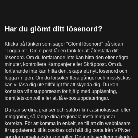
Har du glömt ditt lösenord?
Klicka på länken som säger "Glömt lösenord" på sidan
"Logga in". Din e-post får en länk för att återställa ditt
lösenord. Om du fortfarande inte kan hitta den efter några
minuter, kontrollera Kampanjer eller Skräppost. Om du
fortfarande inte kan hitta den, skapa ett nytt lösenord och
logga in igen. Om du försöker flera gånger och misslyckas
kan vi låsa dig ute tillfälligt för att skydda dig. Du kan
kontakta vårt supportteam för hjälp med upplåsning,
identitetskontroll eller att få e-postuppdateringar.
Du kan se dina gränser och saldo i kr i casinokassan efter
inloggning, så länge dina regionala inställningar är
korrekta. För att komma in enkelt, se till att din webbläsare
är uppdaterad, tillåt cookies och håll dig borta från VPN:er
som kan orsaka extra kontroller. Dela inte verifieringskoder