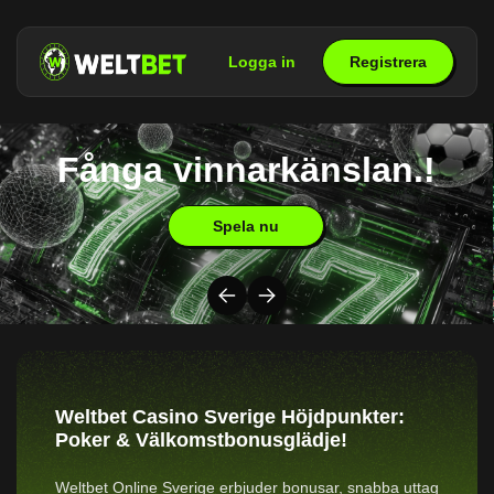
Logga in
Registrera
Fånga vinnarkänslan.!
Spela nu
Weltbet Casino Sverige Höjdpunkter:
Poker & Välkomstbonusglädje!
Weltbet Online Sverige erbjuder bonusar, snabba uttag