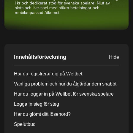
i kr och dedikerat stöd för svenska spelare. Njut av
slots och live-spel med säkra betalningar och
mobilanpassad åtkomst.
Innehållsförteckning
Hide
Hur du registrerar dig på Weltbet
Vanliga problem och hur du åtgärdar dem snabbt
Hur du loggar in på Weltbet för svenska spelare
Logga in steg för steg
Har du glömt ditt lösenord?
Spelutbud