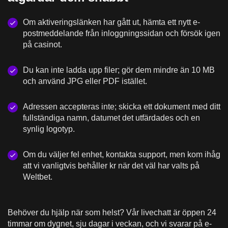
Om aktiveringslänken har gått ut, hämta ett nytt e-
postmeddelande från inloggningssidan och försök igen
på casinot.
Du kan inte ladda upp filer; gör dem mindre än 10 MB
och använd JPG eller PDF istället.
Adressen accepteras inte; skicka ett dokument med ditt
fullständiga namn, datumet det utfärdades och en
synlig logotyp.
Om du väljer fel enhet, kontakta support, men kom ihåg
att vi vanligtvis behåller kr när det väl har valts på
Weltbet.
Behöver du hjälp när som helst? Vår livechatt är öppen 24
timmar om dygnet, sju dagar i veckan, och vi svarar på e-