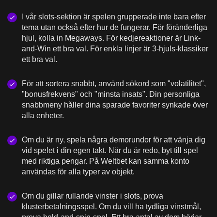
I vår slots-sektion är spelen grupperade inte bara efter
tema utan också efter hur de fungerar. För föränderliga
hjul, kolla in Megaways. För kedjereaktioner är Link-
and-Win ett bra val. För enkla linjer är 3-hjuls-klassiker
ett bra val.
För att sortera snabbt, använd sökord som "volatilitet",
"bonusfrekvens" och "minsta insats". Din personliga
snabbmeny håller dina sparade favoriter synkade över
alla enheter.
Om du är ny, spela några demorundor för att vänja dig
vid spelet i din egen takt. När du är redo, byt till spel
med riktiga pengar. På Weltbet kan samma konto
användas för alla typer av objekt.
Om du gillar rullande vinster i slots, prova
klusterbetalningsspel. Om du vill ha tydliga vinstmål,